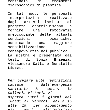
centinaia di frammenti
microscopici di plastica.
In tal modo, le personali
interpretazioni realizzate
dagli artisti invitati al
progetto contribuiscono a
fornire una fotografia
preoccupante delle attuali
condizioni oceaniche,
auspicando una maggiore
sensibilizzazione e
consapevolezza nel pubblico.
La mostra è presentata dai
testi di Sonia
Brienza
,
Alessandra
Gatti
e Donatella
Liuzzi
.
Per ovviare alle restrizioni
causate dall’emergenza
sanitaria in corso, la
Galleria Vittoria vi
aspetta tutti i giorni dal
lunedì al venerdì, dalle 15
alle 19, per appuntamento
via mail all’indirizzo