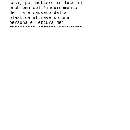
così, per mettere in luce il
problema dell’inquinamento
del mare causato dalla
plastica attraverso una
personale lettura dei
disastrosi effetti derivanti
dal incosciente
comportamento dell’uomo.
Guarda le opere
La mostra "
IMMERSIONI
" è qui
di seguito accompagnata da
un catalogo in formato
digitale in cui sono
raccolte tutte le opere in
mostra.
Il catalogo presenta
l'introduzione dei curatori
della mostra Tiziano
M.
Todi
e Ludovica
Bartoli
e
arricchita dagli interventi
dai testi di Sonia
Brienza
,