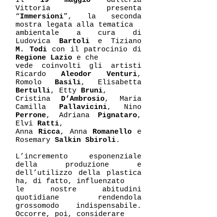
Il
19 maggio
Galleria
Vittoria presenta
“
Immersioni
”, la seconda
mostra legata alla tematica
ambientale a cura di
Ludovica
Bartoli
e Tiziano
M. Todi
con il patrocinio di
Regione Lazio
e che
vede coinvolti gli artisti
Ricardo
Aleodor Venturi
,
Romolo
Basili
, Elisabetta
Bertulli
, Etty
Bruni
,
Cristina
D’Ambrosio
, Maria
Camilla
Pallavicini
, Nino
Perrone
, Adriana
Pignataro
,
Elvi
Ratti
,
Anna
Ricca
, Anna
Romanello
e
Rosemary
Salkin Sbiroli
.
L’incremento esponenziale
della produzione e
dell’utilizzo della plastica
ha, di fatto, influenzato
le nostre abitudini
quotidiane rendendola
grossomodo indispensabile.
Occorre, poi, considerare