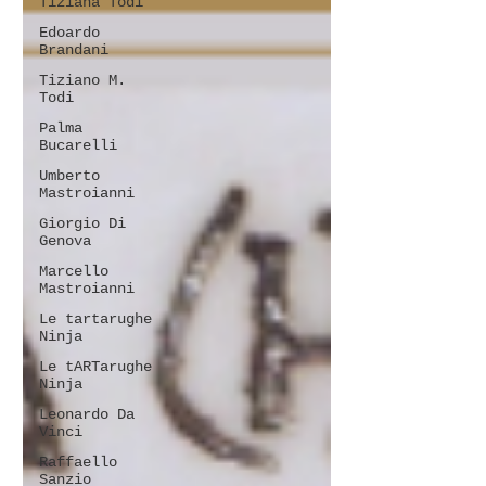
Tiziana Todi
Edoardo
Brandani
Tiziano M.
Todi
Palma
Bucarelli
Umberto
Mastroianni
Giorgio Di
Genova
Marcello
Mastroianni
Le tartarughe
Ninja
Le tARTarughe
Ninja
Leonardo Da
Vinci
Raffaello
Sanzio