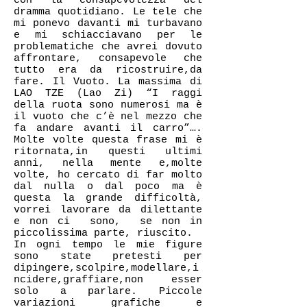
con la consapevolezza del
dramma quotidiano. Le tele che
mi ponevo davanti mi turbavano
e mi schiacciavano per le
problematiche che avrei dovuto
affrontare, consapevole che
tutto era da ricostruire,da
fare. Il Vuoto. La massima di
LAO TZE (Lao Zi) “I raggi
della ruota sono numerosi ma è
il vuoto che c’è nel mezzo che
fa andare avanti il carro”….
Molte volte questa frase mi è
ritornata,in questi ultimi
anni, nella mente e,molte
volte, ho cercato di far molto
dal nulla o dal poco ma è
questa la grande difficoltà,
vorrei lavorare da dilettante
e non ci sono, se non in
piccolissima parte, riuscito.
In ogni tempo le mie figure
sono state pretesti per
dipingere,scolpire,modellare,i
ncidere,graffiare,non esser
solo a parlare. Piccole
variazioni grafiche e