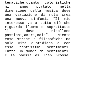
tematiche,quanto coloristiche
mi hanno portato nella
dimensione della musica dove
una variazione di nota crea
una nuova sinfonia “Il mio
interesse va a tutto ciò che
riguarda l’uomo e soprattutto
lì dove ribollono
passioni,amori,odio”. Niente
cose strane o filosofiche ma
solo vita quotidiana e con
essa tantissimi sentimenti.
Tutto un mondo di sentimenti.
E la poesia di Joan Brossa.
Passa un uomo. Un uomo
starnuta. Il divano. La
foresta. La colazione. Una
sedia. Delle pentole.
La luna. Un uomo che muore.
Notte:
Oltre lo spazio visibile
brilla una innumerevole
moltitudine di mondi
simili al nostro.
Tutti si muovono e girano.