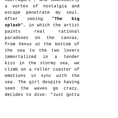
naufragare”, and immediately 
a vortex of nostalgia and 
escape penetrate my soul. 
After seeing "
The big 
splash
", in which the artist 
paints real rational 
paradoxes on the canvas, 
from Venus at the bottom of 
the sea to the two lovers 
immortalized in a tender 
kiss in the stormy sea, we 
climb on a roller coaster of 
emotions in sync with the 
sea. The girl despite having 
seen the waves go crazy, 
decides to dive: "Just gotta 
get out, just gotta get 
right outta here!" She 
thought while she was on dry 