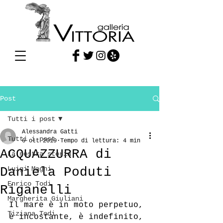
Post
Tutti i post
Alessandra Gatti
Tutti i post
6 ott 2019
Tempo di lettura: 4 min
ACQUAZZURRA di
La nostra storia
Daniela Poduti
Luigi Magni
Enrico Todi
Riganelli
Margherita Giuliani
Il mare è in moto perpetuo, 
Tiziana Todi
è incostante, è indefinito, 