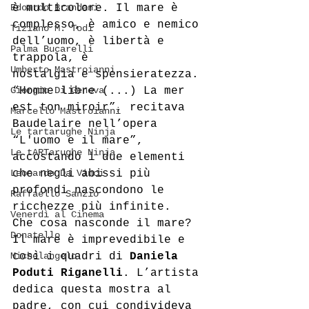
Edoardo Brandani
è multicolore. Il mare è 
complesso, è amico e nemico 
Tiziano M. Todi
dell’uomo, è libertà e 
Palma Bucarelli
trappola, è
Umberto Mastroianni
nostalgia e spensieratezza. 
Giorgio Di Genova
“Homme libre (...) La mer 
est ton miroir”, recitava 
Marcello Mastroianni
Baudelaire nell’opera 
Le tartarughe Ninja
“L'uomo e il mare”, 
Le tARTarughe Ninja
accostando i due elementi
Leonardo Da Vinci
che negli abissi più 
profondi nascondono le 
Raffaello Sanzio
ricchezze più infinite.
Venerdì al Cinema
Che cosa nasconde il mare? 
Donatello
Il mare è imprevedibile e 
Michelangelo
così i quadri di 
Daniela 
Poduti Riganelli
. L’artista 
dedica questa mostra al 
padre, con cui condivideva 