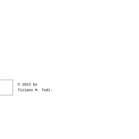
via Margutta 103 | Roma, IT
© 2023 by
t. 06.36001878
Tiziano M. Todi.
mail:
info@galleriavitt