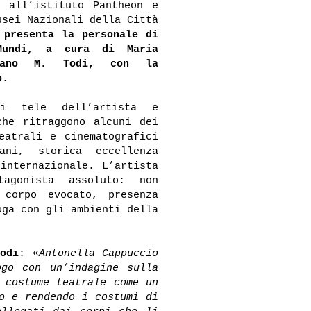
e all’istituto Pantheon e
usei Nazionali della Città
i
presenta la personale di
 Mundi, a cura di Maria
iano M. Todi, con la
o
.
i tele dell’artista e
che ritraggono alcuni dei
eatrali e cinematografici
ani, storica eccellenza
internazionale. L’artista
agonista assoluto: non
 corpo evocato, presenza
oga con gli ambienti della
odi
: «
Antonella Cappuccio
ogo con un’indagine sulla
 costume teatrale come un
o e rendendo i costumi di