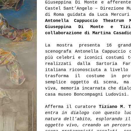
Giuseppina Di Monte e afferent
Castel Sant’Angelo – Direzione M
di Roma guidata da Luca Mercur
Antonella Cappuccio Theatrum
Giuseppina Di Monte e Tiz
collaborazione di Martina Casadi
La mostra presenta 16 grand
scenografa Antonella Cappuccio 
più celebri e iconici costumi t
realizzati dalla Sartoria Far
italiana riconosciuta a livello 
trasforma il costume in prot
semplice oggetto di scena, ma
viva, memoria incarnata che dial
casa museo Boncompagni Ludovisi.
Afferma il curatore
Tiziano M. T
entra in dialogo con questo lu
natura dell’abito, esplorando il
oggetto vivo, creando un percors