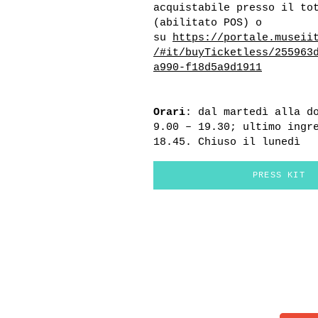
acquistabile presso il to
(abilitato POS) o
su
https://portale.museii
/#it/buyTicketless/255963
a990-f18d5a9d1911
Orari
: dal martedì alla d
9.00 – 19.30; ultimo ingr
18.45. Chiuso il lunedì
PRESS KIT