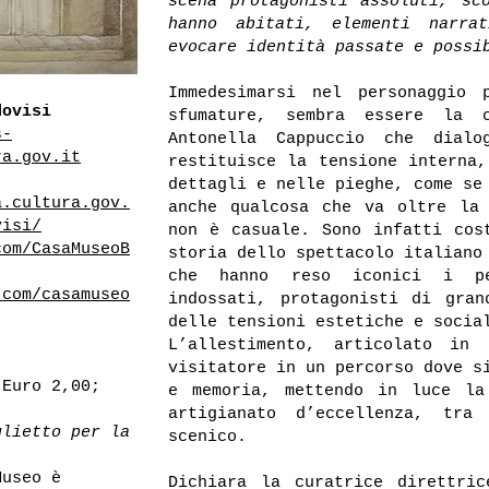
scena protagonisti assoluti, sc
hanno abitati, elementi narra
evocare identità passate e possi
Immedesimarsi nel personaggio 
dovisi
sfumature, sembra essere la 
s-
Antonella Cappuccio che dial
ra.gov.it
restituisce la tensione interna,
dettagli e nelle pieghe, come se
a.cultura.gov.
anche qualcosa che va oltre la
visi/
non è casuale. Sono infatti cos
com/CasaMuseoB
storia dello spettacolo italiano
che hanno reso iconici i pe
.com/casamuseo
indossati, protagonisti di gran
delle tensioni estetiche e socia
L’allestimento, articolato in
visitatore in un percorso dove s
 Euro 2,00;
e memoria, mettendo in luce la
artigianato d’eccellenza, tra
glietto per la
scenico.
Museo è
Dichiara la curatrice direttri