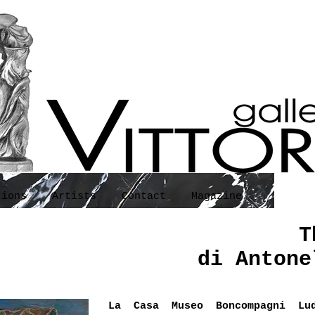
tions
Artists
Contact
Magazine
T
di Antone
La Casa Museo Boncompagni Lud