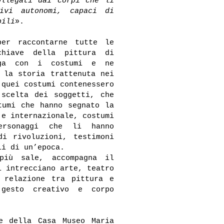
ollegati dai corpi che li
tivi autonomi, capaci di
bili
».
per raccontarne tutte le
chiave della pittura di
oga con i costumi e ne
 la storia trattenuta nei
 quei costumi contenessero
 scelta dei soggetti, che
tumi che hanno segnato la
 e internazionale, costumi
rsonaggi che li hanno
di rivoluzioni, testimoni
li di un’epoca.
 più sale, accompagna il
i intrecciano arte, teatro
 relazione tra pittura e
 gesto creativo e corpo
ce della Casa Museo Maria