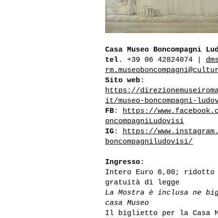
Casa Museo Boncompagni Lu
tel
. +39 06 42824074 |
dm
rm.museoboncompagni@cultu
Sito web
:
https://direzionemuseirom
it/museo-boncompagni-ludo
FB
:
https://www.facebook.
oncompagniLudovisi
IG
:
https://www.instagram
boncompagniludovisi/
Ingresso
:
Intero Euro 6,00; ridotto
gratuità di legge
La Mostra è inclusa ne bi
casa Museo
Il biglietto per la Casa 