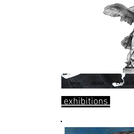
home
About
Exhibi
exhibitions