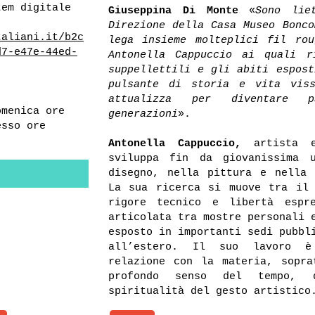
tem digitale
Giuseppina Di Monte
«
Sono lie
Direzione della Casa Museo Bonco
taliani.it/b2c
lega insieme molteplici fil ro
d7-e47e-44ed-
Antonella Cappuccio ai quali r
suppellettili e gli abiti espost
pulsante di storia e vita vis
attualizza per diventare p
omenica ore
generazioni
».
esso ore
Antonella Cappuccio,
artista e 
sviluppa fin da giovanissima 
disegno, nella pittura e nella 
La sua ricerca si muove tra il
rigore tecnico e libertà espr
articolata tra mostre personali 
esposto in importanti sedi pubbl
all’estero. Il suo lavoro è
relazione con la materia, sopr
profondo senso del tempo, 
spiritualità del gesto artistico