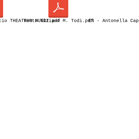
cio THEATRUM MUNDI.pdf
Testo Tiziano M. Todi.pdf
EN - Antonella Cap