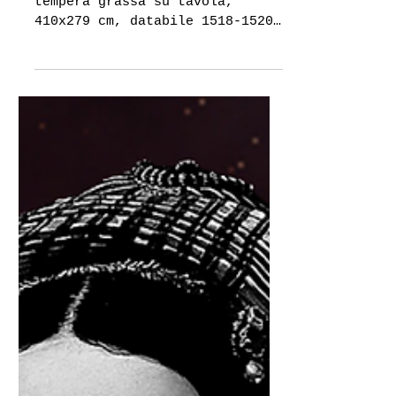
Trasfigurazione di Raffaello
di Tiziana Todi Dipinto a
tempera grassa su tavola,
410x279 cm, databile 1518-1520,
Pinacoteca Vaticana La
Trasfigurazione venne...