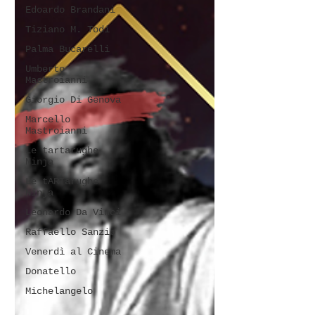
Edoardo Brandani
Tiziano M. Todi
Palma Bucarelli
Umberto
Mastroianni
Giorgio Di Genova
Marcello
Mastroianni
Le tartarughe
Ninja
Le tARTarughe
Ninja
Leonardo Da Vinci
Raffaello Sanzio
Venerdì al Cinema
Donatello
Michelangelo